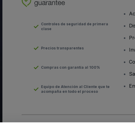
Ac
Controles de seguridad de primera
Di
clase
Pr
Precios transparentes
In
Co
Compras con garantía al 100%
Sa
Em
Equipo de Atención al Cliente que te
acompaña en todo el proceso
Derechos reservados © viagogo GmbH 2026
Datos de la Emp
El uso de este sitio web constituye la aceptación de los
Términ