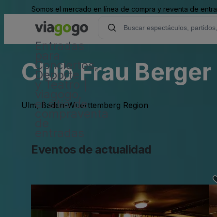
Somos el mercado en línea de compra y reventa de entrad
Entradas
para
Club Frau Berger
Conciertos,
Deporte
y Teatro |
viagogo,
el sitio de
Ulm, Baden-Wuerttemberg Region
compraventa
de
entradas
Eventos de actualidad