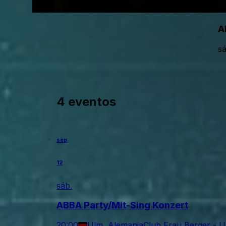
A
sá
4 eventos
sep
12
sáb.
ABBA Party/Mit-Sing Konzert
20:00
Ulm, Alemania
Club Frau Berger - 