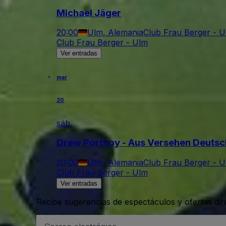
Michael Jäger
20:00
Ulm, Alemania
Club Frau Berger - 
Club Frau Berger - Ulm
Ver entradas
mar
20
sáb.
Drew Portnoy - Aus Versehen Deutsc
20:00
Ulm, Alemania
Club Frau Berger - 
Club Frau Berger - Ulm
Ver entradas
Recibe sugerencias de espectáculos y ofertas di
Dirección