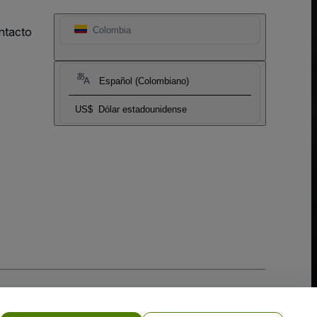
ntacto
Colombia
Español (Colombiano)
US$
Dólar estadounidense
 la
Política de Privacidad para Móviles