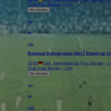
Club Frau Berger - Ulm
Ver entradas
oct
16
vie.
Rasmus Syman solo Ulm | Stand up 
20:00
Ulm, Alemania
Club Frau Berger - 
Club Frau Berger - Ulm
Ver entradas
nov
28
sáb.