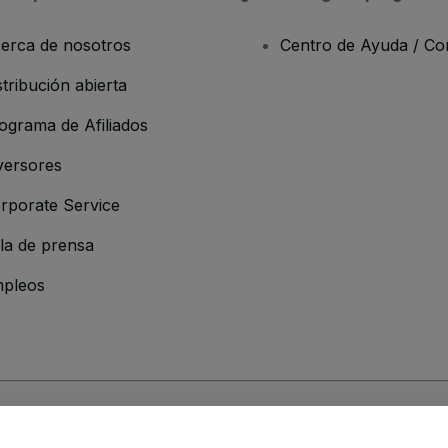
erca de nosotros
Centro de Ayuda / Co
stribución abierta
ograma de Afiliados
versores
rporate Service
la de prensa
pleos
resa
os y Condiciones
, de la
Política de Privacidad
, de la
Política de Cookies
y de