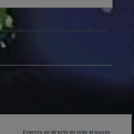
 recibas notificaciones por SMS de nuestra parte, pero
Eventos en directo en todo el mundo