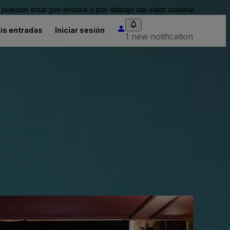
pueden estar por encima o por debajo del valor nominal.
is entradas
Iniciar sesión
1 new notification