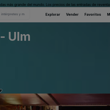
as más grande del mundo. Los precios de las entradas de reventa 
Explorar
Vender
Favoritos
M
 - Ulm