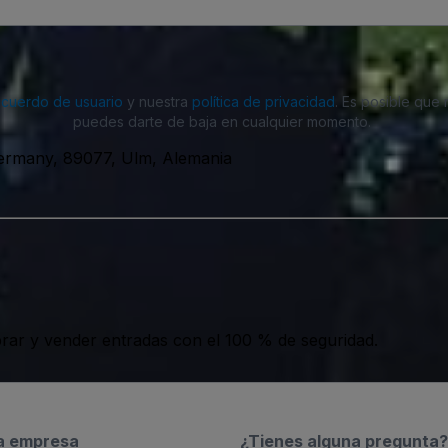
acuerdo de usuario
y nuestra
política de privacidad
. Es posible que
puedes darte de baja en cualquier momento.
Germany, 89077, Ulm, Alemania
ar y vender entradas con el 100 % de seguridad.
a empresa
¿Tienes alguna pregunta?