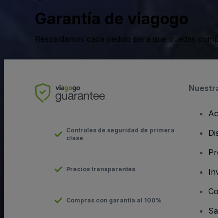
Garantía de viagogo
Respaldamos cada pedido para que puedas compr
Nuestr
Ac
Controles de seguridad de primera
Di
clase
Pr
Precios transparentes
In
Co
Compras con garantía al 100%
Sa