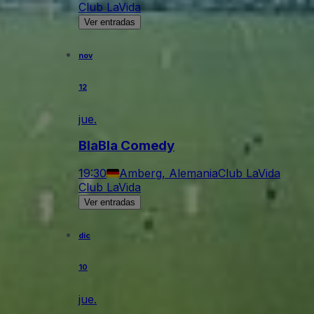
Club LaVida
Ver entradas
nov
12
jue.
BlaBla Comedy
19:30
Amberg, Alemania
Club LaVida
Club LaVida
Ver entradas
dic
10
jue.