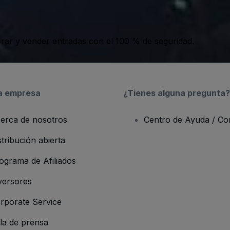
ar y vender entradas con el 100 % de seguridad.
a empresa
¿Tienes alguna pregunta?
erca de nosotros
Centro de Ayuda / Co
stribución abierta
ograma de Afiliados
versores
rporate Service
la de prensa