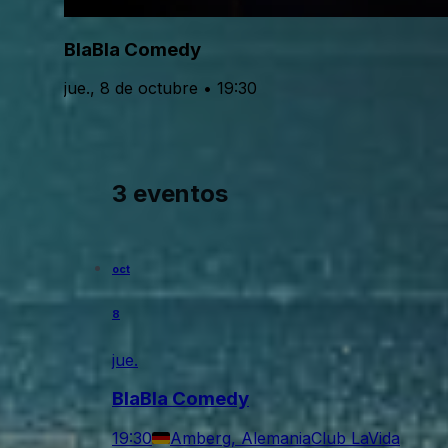
BlaBla Comedy
jue., 8 de octubre • 19:30
3 eventos
oct
8
jue.
BlaBla Comedy
19:30
Amberg, Alemania
Club LaVida