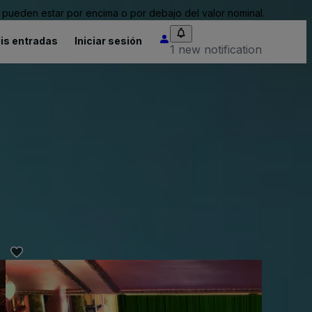
pueden estar por encima o por debajo del valor nominal.
is entradas
Iniciar sesión
1 new notification