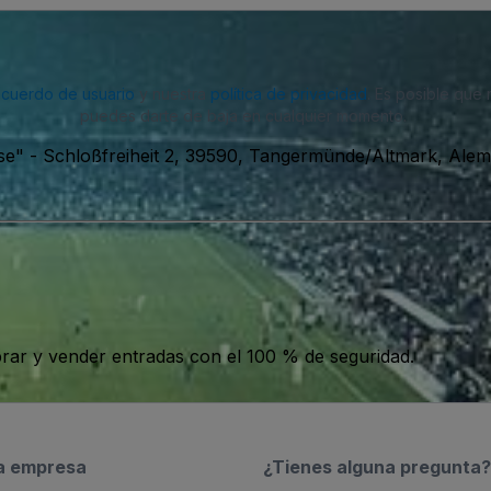
acuerdo de usuario
y nuestra
política de privacidad
. Es posible que
puedes darte de baja en cualquier momento.
se"
-
Schloßfreiheit 2, 39590, Tangermünde/Altmark, Alem
ar y vender entradas con el 100 % de seguridad.
a empresa
¿Tienes alguna pregunta?