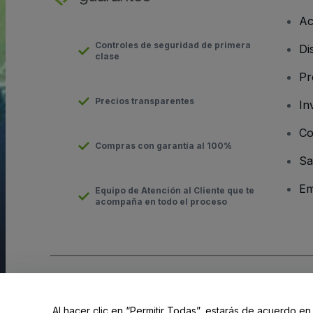
Ac
Controles de seguridad de primera
Di
clase
Pr
Precios transparentes
In
Co
Compras con garantía al 100%
Sa
Em
Equipo de Atención al Cliente que te
acompaña en todo el proceso
Derechos reservados © viagogo GmbH 2026
Datos de la Emp
El uso de este sitio web constituye la aceptación de los
Términ
Al hacer clic en “Permitir Todas”, estarás de acuerdo en