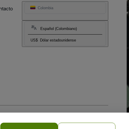
ntacto
Colombia
Español (Colombiano)
US$
Dólar estadounidense
 la
Política de Privacidad para Móviles