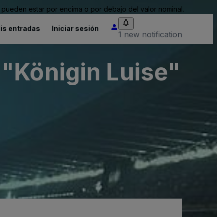
pueden estar por encima o por debajo del valor nominal.
is entradas
Iniciar sesión
1 new notification
"Königin Luise"