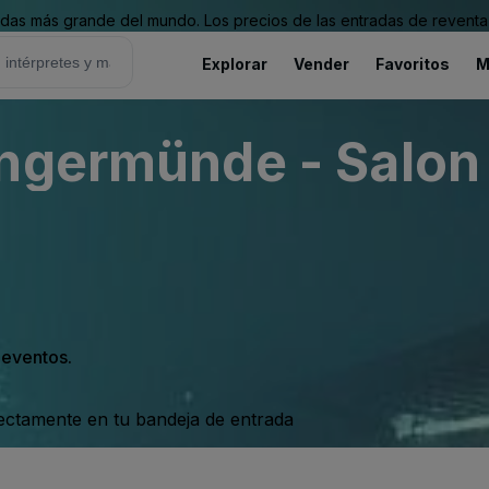
as más grande del mundo. Los precios de las entradas de reventa 
Explorar
Vender
Favoritos
M
ngermünde - Salon 
s eventos.
rectamente en tu bandeja de entrada