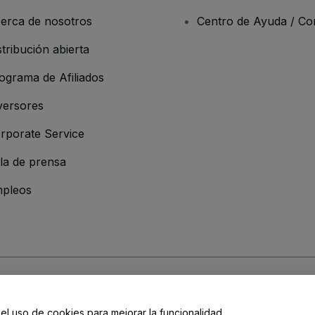
erca de nosotros
Centro de Ayuda / Co
stribución abierta
ograma de Afiliados
versores
rporate Service
la de prensa
pleos
resa
os y Condiciones
, de la
Política de Privacidad
, de la
Política de Cookies
y de
 el uso de cookies para mejorar la funcionalidad