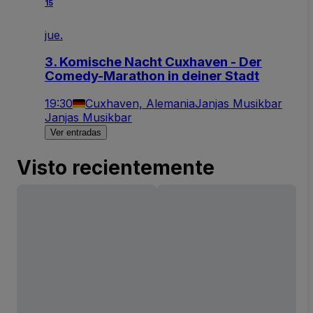
15
jue.
3. Komische Nacht Cuxhaven - Der
Comedy-Marathon in deiner Stadt
19:30
Cuxhaven, Alemania
Janjas Musikbar
Janjas Musikbar
Ver entradas
Visto recientemente