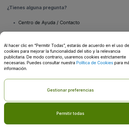
¿Tienes alguna pregunta?
Centro de Ayuda / Contacto
Al hacer clic en “Permitir Todas”, estarás de acuerdo en el uso d
cookies para mejorar la funcionalidad del sitio y la relevancia
Derechos reservados © viagogo GmbH 2026
Datos de la Empresa
publicitaria. De modo contrario, usaremos cookies estrictamente
El uso de este sitio web constituye la aceptación de los
Términos y
necesarias. Puedes consultar nuestra
Política de Cookies
para m
Condiciones
, de la
Política de Privacidad
, de la
Política de Cookies
información.
y de la
Política de Privacidad para Móviles
No compartir mi información personal ni tus opciones de
privacidad
Gestionar preferencias
Permitir todas