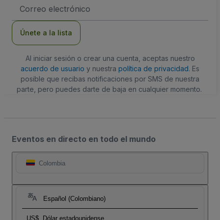
Dirección
de
correo
electrónico
Únete a la lista
Al iniciar sesión o crear una cuenta, aceptas nuestro
acuerdo de usuario
y nuestra
política de privacidad
. Es
posible que recibas notificaciones por SMS de nuestra
parte, pero puedes darte de baja en cualquier momento.
Eventos en directo en todo el mundo
Colombia
Español (Colombiano)
US$
Dólar estadounidense