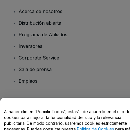
Acerca de nosotros
Distribución abierta
Programa de Afiliados
Inversores
Corporate Service
Sala de prensa
Empleos
¿Tienes alguna pregunta?
Al hacer clic en “Permitir Todas”, estarás de acuerdo en el uso d
Centro de Ayuda / Contacto
cookies para mejorar la funcionalidad del sitio y la relevancia
publicitaria. De modo contrario, usaremos cookies estrictamente
necesarias. Puedes consultar nuestra
Política de Cookies
para m