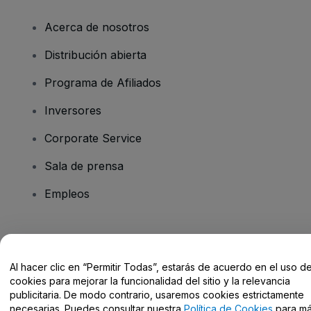
Acerca de nosotros
Distribución abierta
Programa de Afiliados
Inversores
Corporate Service
Sala de prensa
Empleos
¿Tienes alguna pregunta?
Al hacer clic en “Permitir Todas”, estarás de acuerdo en el uso d
Centro de Ayuda / Contacto
cookies para mejorar la funcionalidad del sitio y la relevancia
publicitaria. De modo contrario, usaremos cookies estrictamente
necesarias. Puedes consultar nuestra
Política de Cookies
para m