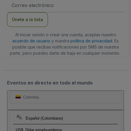
Dirección
de
correo
electrónico
Únete a la lista
Al iniciar sesión o crear una cuenta, aceptas nuestro
acuerdo de usuario
y nuestra
política de privacidad
. Es
posible que recibas notificaciones por SMS de nuestra
parte, pero puedes darte de baja en cualquier momento.
Eventos en directo en todo el mundo
Colombia
Español (Colombiano)
US$
Dólar estadounidense