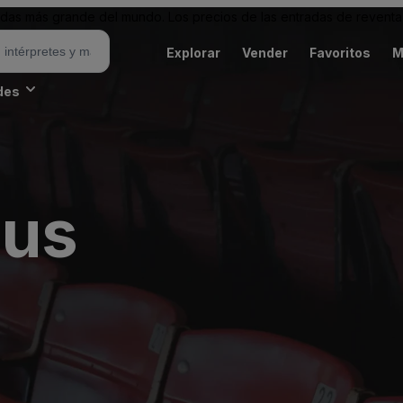
as más grande del mundo. Los precios de las entradas de reventa 
Explorar
Vender
Favoritos
M
des
ius