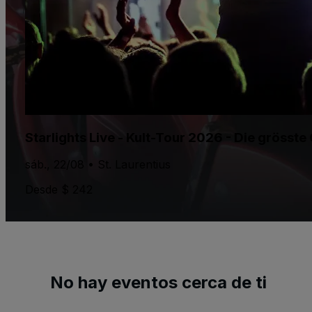
Starlights Live - Kult-Tour 2026 - Die gröss
sáb., 22/08 • St. Laurentius
Desde $ 242
No hay eventos cerca de ti