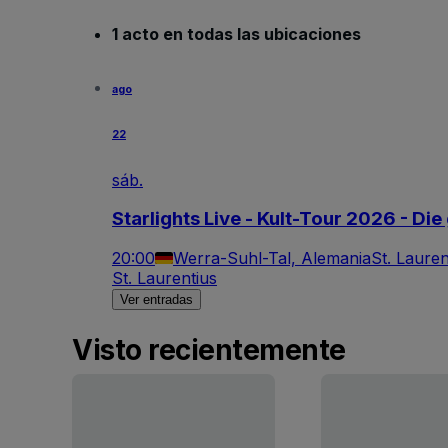
1 acto en todas las ubicaciones
ago
22
sáb.
Starlights Live - Kult-Tour 2026 - D
20:00
Werra-Suhl-Tal, Alemania
St. Lauren
St. Laurentius
Ver entradas
Visto recientemente