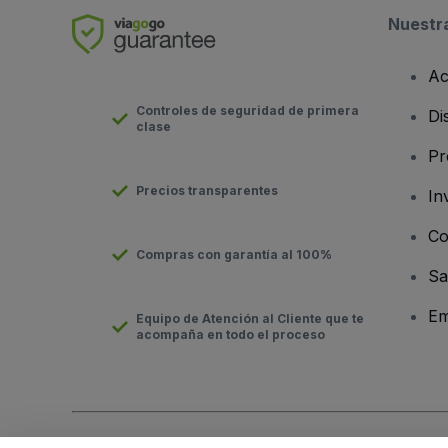
Nuestr
Ac
Controles de seguridad de primera
Di
clase
Pr
Precios transparentes
In
Co
Compras con garantía al 100%
Sa
Em
Equipo de Atención al Cliente que te
acompaña en todo el proceso