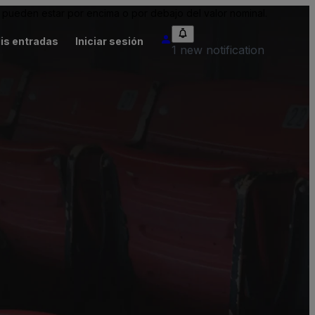
pueden estar por encima o por debajo del valor nominal.
is entradas
Iniciar sesión
1 new notification