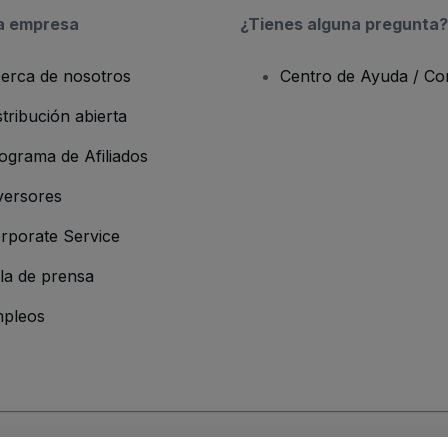
a empresa
¿Tienes alguna pregunta?
erca de nosotros
Centro de Ayuda / Co
stribución abierta
ograma de Afiliados
versores
rporate Service
la de prensa
pleos