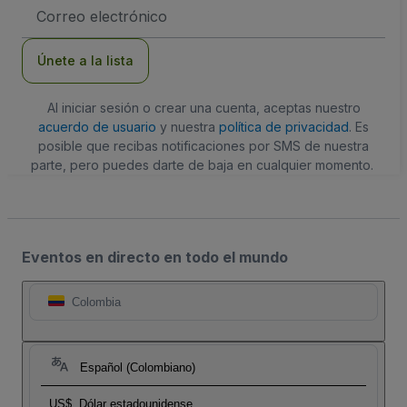
Dirección
de
correo
electrónico
Únete a la lista
Al iniciar sesión o crear una cuenta, aceptas nuestro
acuerdo de usuario
y nuestra
política de privacidad
. Es
posible que recibas notificaciones por SMS de nuestra
parte, pero puedes darte de baja en cualquier momento.
Eventos en directo en todo el mundo
Colombia
Español (Colombiano)
US$
Dólar estadounidense