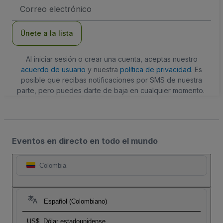
Dirección
de
correo
electrónico
Únete a la lista
Al iniciar sesión o crear una cuenta, aceptas nuestro
acuerdo de usuario
y nuestra
política de privacidad
. Es
posible que recibas notificaciones por SMS de nuestra
parte, pero puedes darte de baja en cualquier momento.
Eventos en directo en todo el mundo
Colombia
Español (Colombiano)
US$
Dólar estadounidense