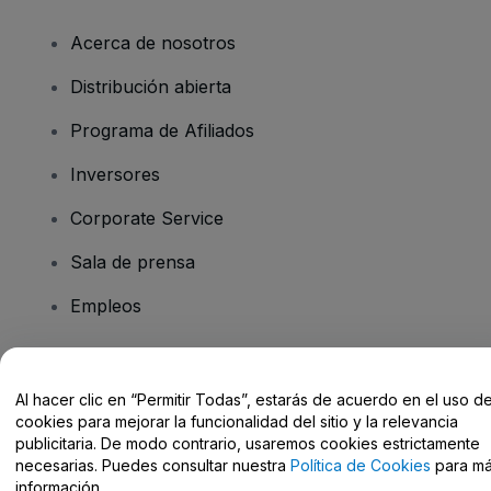
Acerca de nosotros
Distribución abierta
Programa de Afiliados
Inversores
Corporate Service
Sala de prensa
Empleos
¿Tienes alguna pregunta?
Al hacer clic en “Permitir Todas”, estarás de acuerdo en el uso d
cookies para mejorar la funcionalidad del sitio y la relevancia
Centro de Ayuda / Contacto
publicitaria. De modo contrario, usaremos cookies estrictamente
necesarias. Puedes consultar nuestra
Política de Cookies
para m
información.