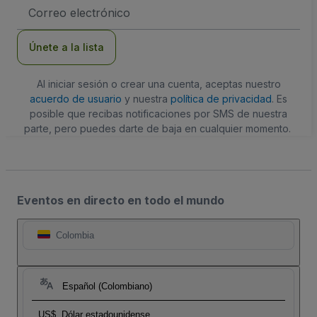
Dirección
de
correo
electrónico
Únete a la lista
Al iniciar sesión o crear una cuenta, aceptas nuestro
acuerdo de usuario
y nuestra
política de privacidad
. Es
posible que recibas notificaciones por SMS de nuestra
parte, pero puedes darte de baja en cualquier momento.
Eventos en directo en todo el mundo
Colombia
Español (Colombiano)
US$
Dólar estadounidense