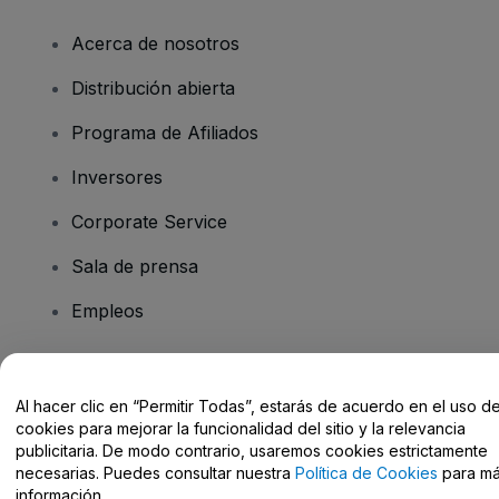
Acerca de nosotros
Distribución abierta
Programa de Afiliados
Inversores
Corporate Service
Sala de prensa
Empleos
¿Tienes alguna pregunta?
Al hacer clic en “Permitir Todas”, estarás de acuerdo en el uso d
cookies para mejorar la funcionalidad del sitio y la relevancia
Centro de Ayuda / Contacto
publicitaria. De modo contrario, usaremos cookies estrictamente
necesarias. Puedes consultar nuestra
Política de Cookies
para m
información.