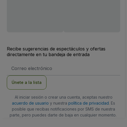
Recibe sugerencias de espectáculos y ofertas
directamente en tu bandeja de entrada
Dirección
de
correo
electrónico
Únete a la lista
Al iniciar sesión o crear una cuenta, aceptas nuestro
acuerdo de usuario
y nuestra
política de privacidad
. Es
posible que recibas notificaciones por SMS de nuestra
parte, pero puedes darte de baja en cualquier momento.