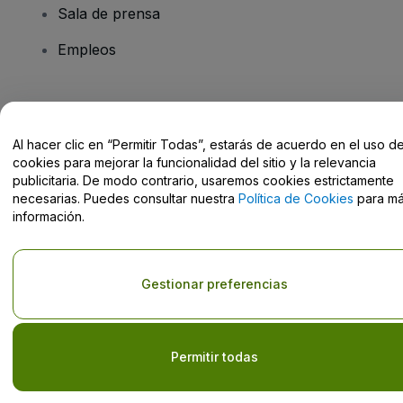
Sala de prensa
Empleos
¿Tienes alguna pregunta?
Al hacer clic en “Permitir Todas”, estarás de acuerdo en el uso d
Centro de Ayuda / Contacto
cookies para mejorar la funcionalidad del sitio y la relevancia
publicitaria. De modo contrario, usaremos cookies estrictamente
necesarias. Puedes consultar nuestra
Política de Cookies
para m
información.
Derechos reservados © viagogo GmbH 2026
Datos de la Empresa
El uso de este sitio web constituye la aceptación de los
Términos y
Gestionar preferencias
Condiciones
, de la
Política de Privacidad
, de la
Política de Cookies
y de la
Política de Privacidad para Móviles
No compartir mi información personal ni tus opciones de
privacidad
Permitir todas