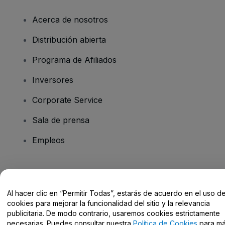
Acerca de nosotros
Distribución abierta
Programa de Afiliados
Inversores
Corporate Service
Sala de prensa
Empleos
¿Tienes alguna pregunta?
Al hacer clic en “Permitir Todas”, estarás de acuerdo en el uso d
Centro de Ayuda / Contacto
cookies para mejorar la funcionalidad del sitio y la relevancia
publicitaria. De modo contrario, usaremos cookies estrictamente
necesarias. Puedes consultar nuestra
Política de Cookies
para m