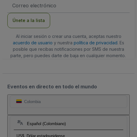
Dirección
de
correo
electrónico
Únete a la lista
Al iniciar sesión o crear una cuenta, aceptas nuestro
acuerdo de usuario
y nuestra
política de privacidad
. Es
posible que recibas notificaciones por SMS de nuestra
parte, pero puedes darte de baja en cualquier momento.
Eventos en directo en todo el mundo
Colombia
Español (Colombiano)
US$
Dólar estadounidense