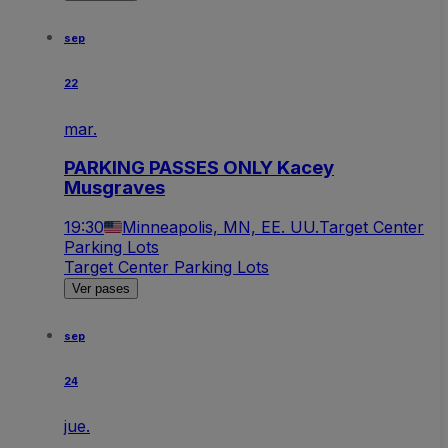
sep
22
mar.
PARKING PASSES ONLY Kacey
Musgraves
19:30
Minneapolis, MN, EE. UU.
Target Center
Parking Lots
Target Center Parking Lots
Ver pases
sep
24
jue.