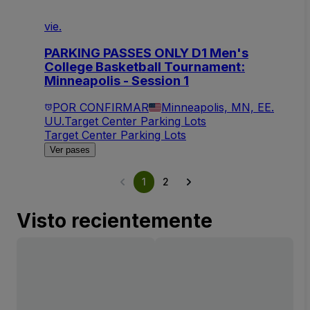
vie.
PARKING PASSES ONLY D1 Men's
College Basketball Tournament:
Minneapolis - Session 1
POR CONFIRMAR
Minneapolis, MN, EE.
UU.
Target Center Parking Lots
Target Center Parking Lots
Ver pases
1
2
Visto recientemente