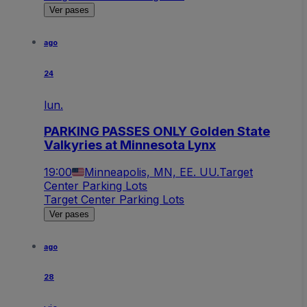
Ver pases
ago
24
lun.
PARKING PASSES ONLY Golden State
Valkyries at Minnesota Lynx
19:00
Minneapolis, MN, EE. UU.
Target
Center Parking Lots
Target Center Parking Lots
Ver pases
ago
28