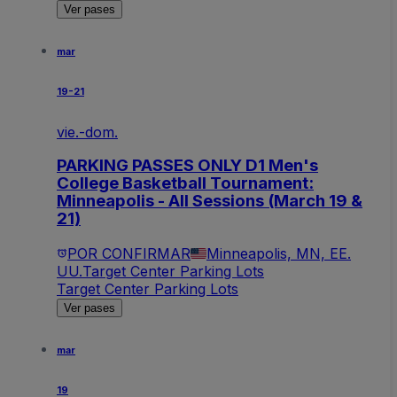
Ver pases
mar
19-21
vie.-dom.
PARKING PASSES ONLY D1 Men's
College Basketball Tournament:
Minneapolis - All Sessions (March 19 &
21)
POR CONFIRMAR
Minneapolis, MN, EE.
UU.
Target Center Parking Lots
Target Center Parking Lots
Ver pases
mar
19