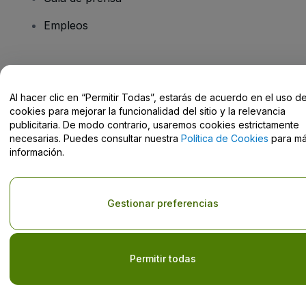
Empleos
¿Tienes alguna pregunta?
Al hacer clic en “Permitir Todas”, estarás de acuerdo en el uso d
Centro de Ayuda / Contacto
cookies para mejorar la funcionalidad del sitio y la relevancia
publicitaria. De modo contrario, usaremos cookies estrictamente
necesarias. Puedes consultar nuestra
Política de Cookies
para m
información.
Derechos reservados © viagogo GmbH 2026
Datos de la Empresa
El uso de este sitio web constituye la aceptación de los
Términos y
Gestionar preferencias
Condiciones
, de la
Política de Privacidad
, de la
Política de Cookies
y de la
Política de Privacidad para Móviles
No compartir mi información personal ni tus opciones de
privacidad
Permitir todas