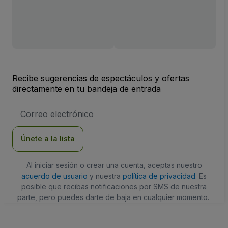
Recibe sugerencias de espectáculos y ofertas
directamente en tu bandeja de entrada
Dirección
de
correo
electrónico
Únete a la lista
Al iniciar sesión o crear una cuenta, aceptas nuestro
acuerdo de usuario
y nuestra
política de privacidad
. Es
posible que recibas notificaciones por SMS de nuestra
parte, pero puedes darte de baja en cualquier momento.