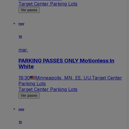
Target Center Parking Lots
Ver pases
nov
10
mar.
PARKING PASSES ONLY Motionless In
White
18:30
Minneapolis, MN, EE. UU.
Target Center
Parking Lots
Target Center Parking Lots
Ver pases
nov
15