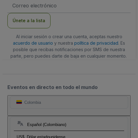
Dirección
de
correo
electrónico
Únete a la lista
Al iniciar sesión o crear una cuenta, aceptas nuestro
acuerdo de usuario
y nuestra
política de privacidad
. Es
posible que recibas notificaciones por SMS de nuestra
parte, pero puedes darte de baja en cualquier momento.
Eventos en directo en todo el mundo
Colombia
Español (Colombiano)
US$
Dólar estadounidense