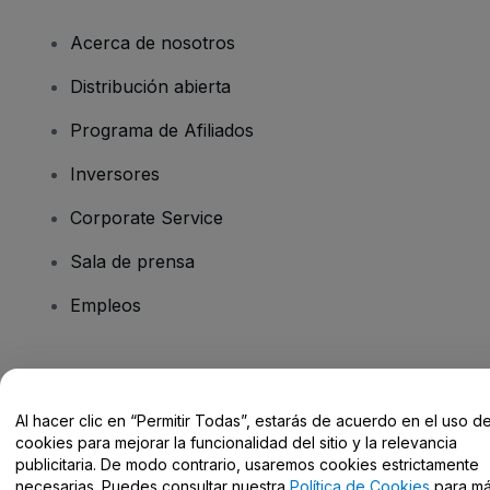
Acerca de nosotros
Distribución abierta
Programa de Afiliados
Inversores
Corporate Service
Sala de prensa
Empleos
¿Tienes alguna pregunta?
Al hacer clic en “Permitir Todas”, estarás de acuerdo en el uso d
Centro de Ayuda / Contacto
cookies para mejorar la funcionalidad del sitio y la relevancia
publicitaria. De modo contrario, usaremos cookies estrictamente
necesarias. Puedes consultar nuestra
Política de Cookies
para m