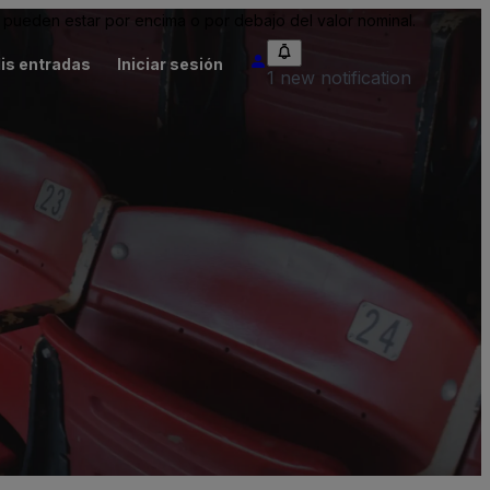
pueden estar por encima o por debajo del valor nominal.
is entradas
Iniciar sesión
1 new notification