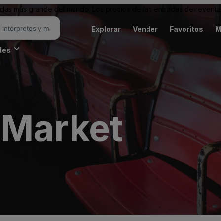
as más grande del mundo. Los precios de las entradas de reventa 
Explorar
Vender
Favoritos
M
des
 Market