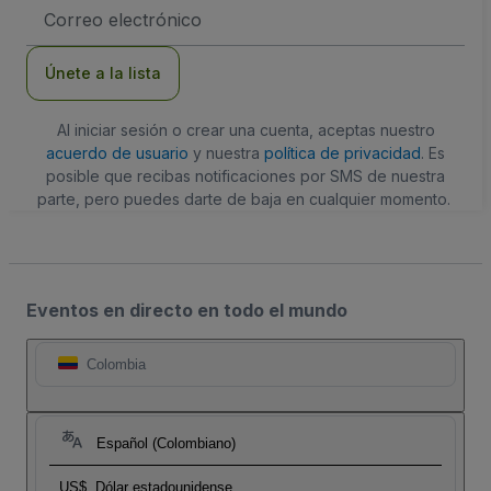
Dirección
de
correo
electrónico
Únete a la lista
Al iniciar sesión o crear una cuenta, aceptas nuestro
acuerdo de usuario
y nuestra
política de privacidad
. Es
posible que recibas notificaciones por SMS de nuestra
parte, pero puedes darte de baja en cualquier momento.
Eventos en directo en todo el mundo
Colombia
Español (Colombiano)
US$
Dólar estadounidense