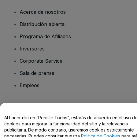
Acerca de nosotros
Distribución abierta
Programa de Afiliados
Inversores
Corporate Service
Sala de prensa
Empleos
¿Tienes alguna pregunta?
Al hacer clic en “Permitir Todas”, estarás de acuerdo en el uso d
Centro de Ayuda / Contacto
cookies para mejorar la funcionalidad del sitio y la relevancia
publicitaria. De modo contrario, usaremos cookies estrictamente
necesarias. Puedes consultar nuestra
Política de Cookies
para m