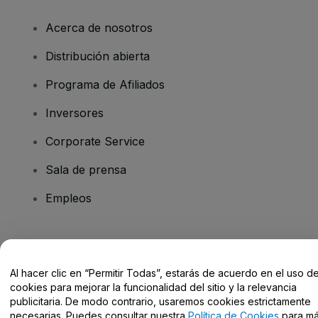
Acerca de nosotros
Distribución abierta
Programa de Afiliados
Inversores
Corporate Service
Sala de prensa
Empleos
¿Tienes alguna pregunta?
Al hacer clic en “Permitir Todas”, estarás de acuerdo en el uso d
Centro de Ayuda / Contacto
cookies para mejorar la funcionalidad del sitio y la relevancia
publicitaria. De modo contrario, usaremos cookies estrictamente
necesarias. Puedes consultar nuestra
Política de Cookies
para m