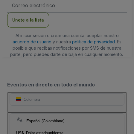
Dirección
de
correo
electrónico
Únete a la lista
Al iniciar sesión o crear una cuenta, aceptas nuestro
acuerdo de usuario
y nuestra
política de privacidad
. Es
posible que recibas notificaciones por SMS de nuestra
parte, pero puedes darte de baja en cualquier momento.
Eventos en directo en todo el mundo
Colombia
Español (Colombiano)
US$
Dólar estadounidense