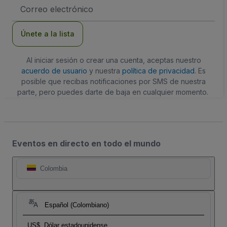
Dirección
de
correo
electrónico
Únete a la lista
Al iniciar sesión o crear una cuenta, aceptas nuestro
acuerdo de usuario
y nuestra
política de privacidad
. Es
posible que recibas notificaciones por SMS de nuestra
parte, pero puedes darte de baja en cualquier momento.
Eventos en directo en todo el mundo
Colombia
Español (Colombiano)
US$
Dólar estadounidense