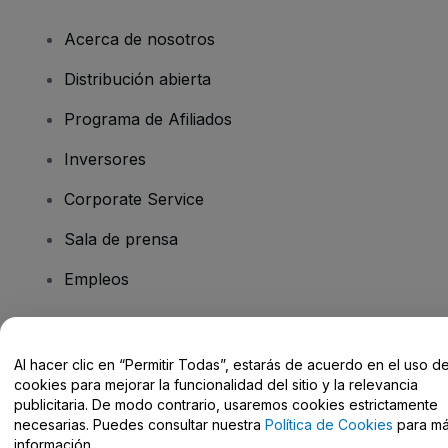
Acerca de nosotros
Distribución abierta
Programa de Afiliados
Inversores
Corporate Service
Sala de prensa
Empleos
¿Tienes alguna pregunta?
Al hacer clic en “Permitir Todas”, estarás de acuerdo en el uso d
cookies para mejorar la funcionalidad del sitio y la relevancia
Centro de Ayuda / Contacto
publicitaria. De modo contrario, usaremos cookies estrictamente
necesarias. Puedes consultar nuestra
Política de Cookies
para m
información.