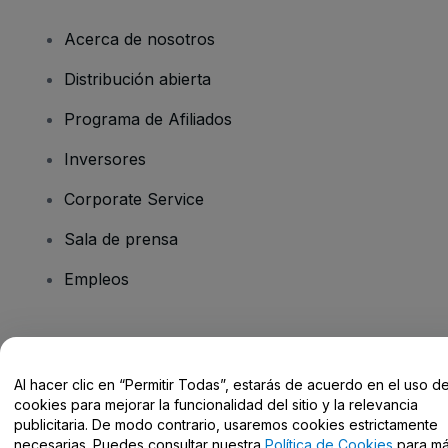
Acerca de nosotros
Distribución abierta
Programa de Afiliados
Inversores
Corporate Service
Sala de prensa
Empleos
¿Tienes alguna pregunta?
Al hacer clic en “Permitir Todas”, estarás de acuerdo en el uso d
Centro de Ayuda / Contacto
cookies para mejorar la funcionalidad del sitio y la relevancia
publicitaria. De modo contrario, usaremos cookies estrictamente
necesarias. Puedes consultar nuestra
Política de Cookies
para m