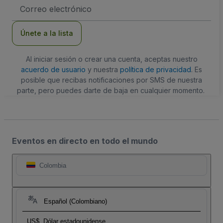
Dirección
de
correo
electrónico
Únete a la lista
Al iniciar sesión o crear una cuenta, aceptas nuestro
acuerdo de usuario
y nuestra
política de privacidad
. Es
posible que recibas notificaciones por SMS de nuestra
parte, pero puedes darte de baja en cualquier momento.
Eventos en directo en todo el mundo
Colombia
Español (Colombiano)
US$
Dólar estadounidense