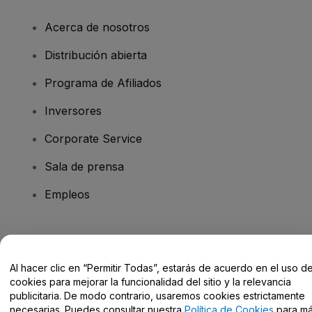
Acerca de nosotros
Distribución abierta
Programa de Afiliados
Inversores
Corporate Service
Sala de prensa
Empleos
¿Tienes alguna pregunta?
Al hacer clic en “Permitir Todas”, estarás de acuerdo en el uso d
Centro de Ayuda / Contacto
cookies para mejorar la funcionalidad del sitio y la relevancia
publicitaria. De modo contrario, usaremos cookies estrictamente
necesarias. Puedes consultar nuestra
Política de Cookies
para m