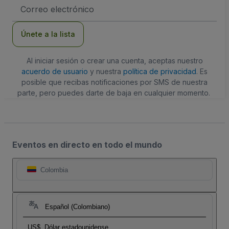
Dirección
de
correo
electrónico
Únete a la lista
Al iniciar sesión o crear una cuenta, aceptas nuestro
acuerdo de usuario
y nuestra
política de privacidad
. Es
posible que recibas notificaciones por SMS de nuestra
parte, pero puedes darte de baja en cualquier momento.
Eventos en directo en todo el mundo
Colombia
Español (Colombiano)
US$
Dólar estadounidense