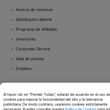
Acerca de nosotros
Distribución abierta
Programa de Afiliados
Inversores
Corporate Service
Sala de prensa
Empleos
¿Tienes alguna pregunta?
Al hacer clic en “Permitir Todas”, estarás de acuerdo en el uso d
Centro de Ayuda / Contacto
cookies para mejorar la funcionalidad del sitio y la relevancia
publicitaria. De modo contrario, usaremos cookies estrictamente
necesarias. Puedes consultar nuestra
Política de Cookies
para m