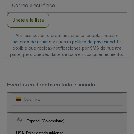
Dirección
de
correo
electrónico
Únete a la lista
Al iniciar sesión o crear una cuenta, aceptas nuestro
acuerdo de usuario
y nuestra
política de privacidad
. Es
posible que recibas notificaciones por SMS de nuestra
parte, pero puedes darte de baja en cualquier momento.
Eventos en directo en todo el mundo
Colombia
Español (Colombiano)
US$
Dólar estadounidense