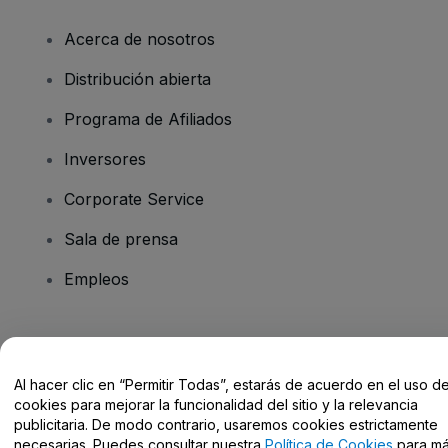
Acerca de nosotros
Distribución abierta
Programa de Afiliados
Inversores
Corporate Service
Sala de prensa
Empleos
¿Tienes alguna pregunta?
Al hacer clic en “Permitir Todas”, estarás de acuerdo en el uso d
Centro de Ayuda / Contacto
cookies para mejorar la funcionalidad del sitio y la relevancia
publicitaria. De modo contrario, usaremos cookies estrictamente
necesarias. Puedes consultar nuestra
Política de Cookies
para m