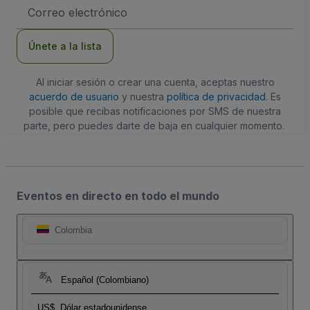
Dirección
de
correo
electrónico
Únete a la lista
Al iniciar sesión o crear una cuenta, aceptas nuestro
acuerdo de usuario
y nuestra
política de privacidad
. Es
posible que recibas notificaciones por SMS de nuestra
parte, pero puedes darte de baja en cualquier momento.
Eventos en directo en todo el mundo
Colombia
Español (Colombiano)
US$
Dólar estadounidense