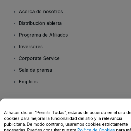
Acerca de nosotros
Distribución abierta
Programa de Afiliados
Inversores
Corporate Service
Sala de prensa
Empleos
¿Tienes alguna pregunta?
Al hacer clic en “Permitir Todas”, estarás de acuerdo en el uso d
Centro de Ayuda / Contacto
cookies para mejorar la funcionalidad del sitio y la relevancia
publicitaria. De modo contrario, usaremos cookies estrictamente
necesarias. Puedes consultar nuestra
Política de Cookies
para m