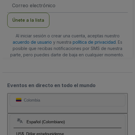
Dirección
de
correo
electrónico
Únete a la lista
Al iniciar sesión o crear una cuenta, aceptas nuestro
acuerdo de usuario
y nuestra
política de privacidad
. Es
posible que recibas notificaciones por SMS de nuestra
parte, pero puedes darte de baja en cualquier momento.
Eventos en directo en todo el mundo
Colombia
Español (Colombiano)
US$
Dólar estadounidense