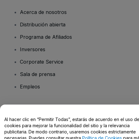
Acerca de nosotros
Distribución abierta
Programa de Afiliados
Inversores
Corporate Service
Sala de prensa
Empleos
¿Tienes alguna pregunta?
Al hacer clic en “Permitir Todas”, estarás de acuerdo en el uso d
Centro de Ayuda / Contacto
cookies para mejorar la funcionalidad del sitio y la relevancia
publicitaria. De modo contrario, usaremos cookies estrictamente
necesarias. Puedes consultar nuestra
Política de Cookies
para m