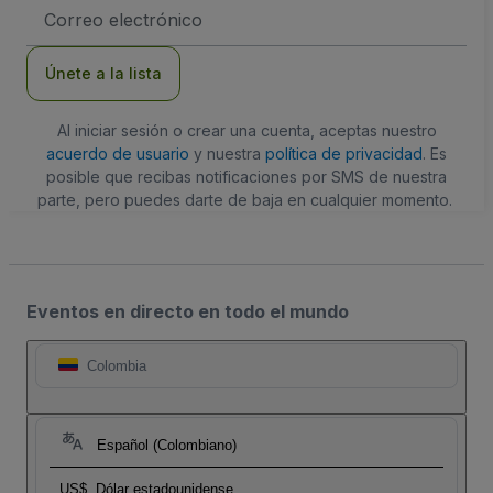
Dirección
de
correo
electrónico
Únete a la lista
Al iniciar sesión o crear una cuenta, aceptas nuestro
acuerdo de usuario
y nuestra
política de privacidad
. Es
posible que recibas notificaciones por SMS de nuestra
parte, pero puedes darte de baja en cualquier momento.
Eventos en directo en todo el mundo
Colombia
Español (Colombiano)
US$
Dólar estadounidense