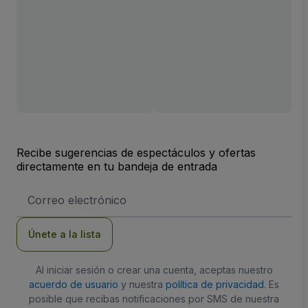
Recibe sugerencias de espectáculos y ofertas
directamente en tu bandeja de entrada
Dirección
de
correo
electrónico
Únete a la lista
Al iniciar sesión o crear una cuenta, aceptas nuestro
acuerdo de usuario
y nuestra
política de privacidad
. Es
posible que recibas notificaciones por SMS de nuestra