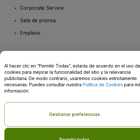
Corporate Service
Sala de prensa
Empleos
¿Tienes alguna pregunta?
Al hacer clic en “Permitir Todas”, estarás de acuerdo en el uso d
Centro de Ayuda / Contacto
cookies para mejorar la funcionalidad del sitio y la relevancia
publicitaria. De modo contrario, usaremos cookies estrictamente
necesarias. Puedes consultar nuestra
Política de Cookies
para m
información.
Derechos reservados © viagogo GmbH 2026
Datos de la Empresa
El uso de este sitio web constituye la aceptación de los
Términos y
Gestionar preferencias
Condiciones
, de la
Política de Privacidad
, de la
Política de Cookies
y de la
Política de Privacidad para Móviles
No compartir mi información personal ni tus opciones de
privacidad
Permitir todas