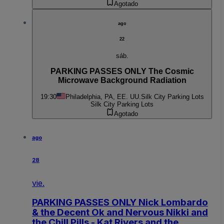
Agotado
ago
22
sáb.
PARKING PASSES ONLY The Cosmic
Microwave Background Radiation
19:30
Philadelphia, PA, EE. UU.
Silk City Parking Lots
Silk City Parking Lots
Agotado
ago
28
vie.
PARKING PASSES ONLY Nick Lombardo
& the Decent Ok and Nervous Nikki and
the Chill Pills - Kat Rivers and the