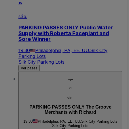
15
sáb.
PARKING PASSES ONLY Public Water
Supply with Roberta Faceplant and
Sore Winner
19:30
Philadelphia, PA, EE. UU.
Silk City
Parking Lots
Silk City Parking Lots
Ver pases
ago
21
vie.
PARKING PASSES ONLY The Groove
Merchants with Richard
19:30
Philadelphia, PA, EE. UU.
Silk City Parking Lots
Silk City Parking Lots