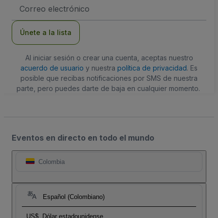
Dirección
de
correo
electrónico
Únete a la lista
Al iniciar sesión o crear una cuenta, aceptas nuestro
acuerdo de usuario
y nuestra
política de privacidad
. Es
posible que recibas notificaciones por SMS de nuestra
parte, pero puedes darte de baja en cualquier momento.
Eventos en directo en todo el mundo
Colombia
Español (Colombiano)
US$
Dólar estadounidense