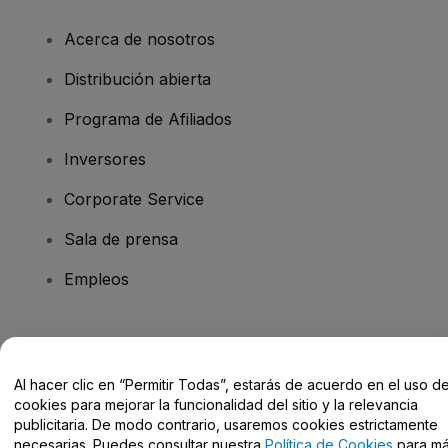
Acerca de nosotros
Distribución abierta
Programa de Afiliados
Inversores
Corporate Service
Sala de prensa
Empleos
¿Tienes alguna pregunta?
Al hacer clic en “Permitir Todas”, estarás de acuerdo en el uso d
Centro de Ayuda / Contacto
cookies para mejorar la funcionalidad del sitio y la relevancia
publicitaria. De modo contrario, usaremos cookies estrictamente
necesarias. Puedes consultar nuestra
Política de Cookies
para m