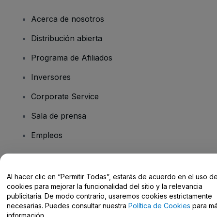
Acerca de nosotros
Distribución abierta
Programa de Afiliados
Inversores
Corporate Service
Sala de prensa
Empleos
¿Tienes alguna pregunta?
Al hacer clic en “Permitir Todas”, estarás de acuerdo en el uso d
cookies para mejorar la funcionalidad del sitio y la relevancia
Centro de Ayuda / Contacto
publicitaria. De modo contrario, usaremos cookies estrictamente
necesarias. Puedes consultar nuestra
Política de Cookies
para m
información.