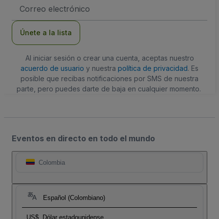
Dirección
de
correo
electrónico
Únete a la lista
Al iniciar sesión o crear una cuenta, aceptas nuestro
acuerdo de usuario
y nuestra
política de privacidad
. Es
posible que recibas notificaciones por SMS de nuestra
parte, pero puedes darte de baja en cualquier momento.
Eventos en directo en todo el mundo
Colombia
Español (Colombiano)
US$
Dólar estadounidense