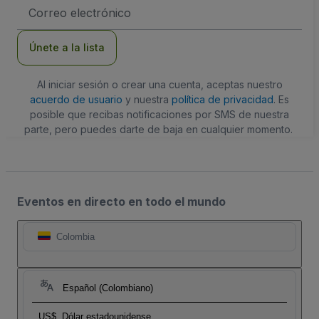
Dirección
de
correo
electrónico
Únete a la lista
Al iniciar sesión o crear una cuenta, aceptas nuestro
acuerdo de usuario
y nuestra
política de privacidad
. Es
posible que recibas notificaciones por SMS de nuestra
parte, pero puedes darte de baja en cualquier momento.
Eventos en directo en todo el mundo
Colombia
Español (Colombiano)
US$
Dólar estadounidense