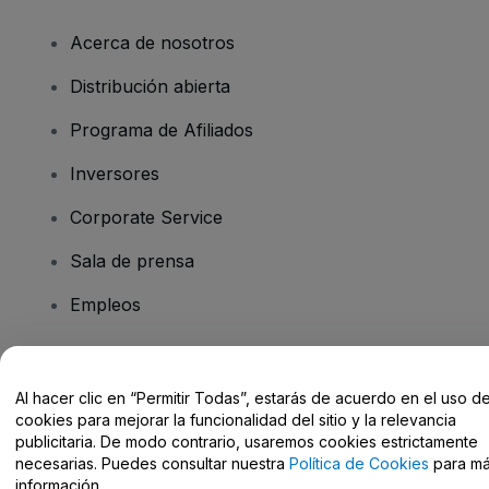
Acerca de nosotros
Distribución abierta
Programa de Afiliados
Inversores
Corporate Service
Sala de prensa
Empleos
¿Tienes alguna pregunta?
Al hacer clic en “Permitir Todas”, estarás de acuerdo en el uso d
cookies para mejorar la funcionalidad del sitio y la relevancia
Centro de Ayuda / Contacto
publicitaria. De modo contrario, usaremos cookies estrictamente
necesarias. Puedes consultar nuestra
Política de Cookies
para m
información.