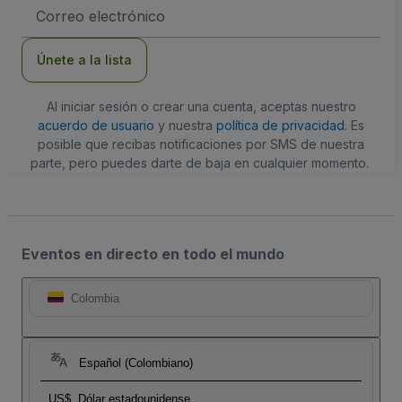
Dirección
de
correo
electrónico
Únete a la lista
Al iniciar sesión o crear una cuenta, aceptas nuestro
acuerdo de usuario
y nuestra
política de privacidad
. Es
posible que recibas notificaciones por SMS de nuestra
parte, pero puedes darte de baja en cualquier momento.
Eventos en directo en todo el mundo
Colombia
Español (Colombiano)
US$
Dólar estadounidense