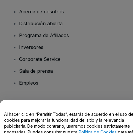
Acerca de nosotros
Distribución abierta
Programa de Afiliados
Inversores
Corporate Service
Sala de prensa
Empleos
¿Tienes alguna pregunta?
Al hacer clic en “Permitir Todas”, estarás de acuerdo en el uso d
Centro de Ayuda / Contacto
cookies para mejorar la funcionalidad del sitio y la relevancia
publicitaria. De modo contrario, usaremos cookies estrictamente
necesarias. Puedes consultar nuestra
Política de Cookies
para m