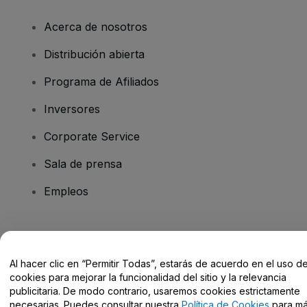
Acerca de nosotros
Distribución abierta
Programa de Afiliados
Inversores
Corporate Service
Sala de prensa
Empleos
¿Tienes alguna pregunta?
Al hacer clic en “Permitir Todas”, estarás de acuerdo en el uso d
Centro de Ayuda / Contacto
cookies para mejorar la funcionalidad del sitio y la relevancia
publicitaria. De modo contrario, usaremos cookies estrictamente
necesarias. Puedes consultar nuestra
Política de Cookies
para m