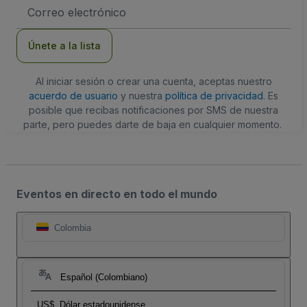
Dirección
de
correo
electrónico
Únete a la lista
Al iniciar sesión o crear una cuenta, aceptas nuestro
acuerdo de usuario
y nuestra
política de privacidad
. Es
posible que recibas notificaciones por SMS de nuestra
parte, pero puedes darte de baja en cualquier momento.
Eventos en directo en todo el mundo
Colombia
Español (Colombiano)
US$
Dólar estadounidense