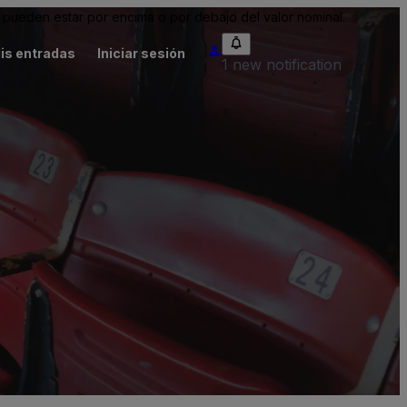
pueden estar por encima o por debajo del valor nominal.
is entradas
Iniciar sesión
1 new notification