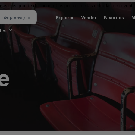
as más grande del mundo. Los precios de las entradas de reventa 
Explorar
Vender
Favoritos
M
des
e