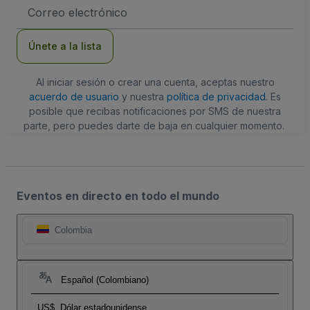
Dirección
de
correo
electrónico
Únete a la lista
Al iniciar sesión o crear una cuenta, aceptas nuestro
acuerdo de usuario
y nuestra
política de privacidad
. Es
posible que recibas notificaciones por SMS de nuestra
parte, pero puedes darte de baja en cualquier momento.
Eventos en directo en todo el mundo
Colombia
Español (Colombiano)
US$
Dólar estadounidense