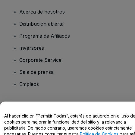
Acerca de nosotros
Distribución abierta
Programa de Afiliados
Inversores
Corporate Service
Sala de prensa
Empleos
¿Tienes alguna pregunta?
Al hacer clic en “Permitir Todas”, estarás de acuerdo en el uso d
Centro de Ayuda / Contacto
cookies para mejorar la funcionalidad del sitio y la relevancia
publicitaria. De modo contrario, usaremos cookies estrictamente
necesarias. Puedes consultar nuestra
Política de Cookies
para m