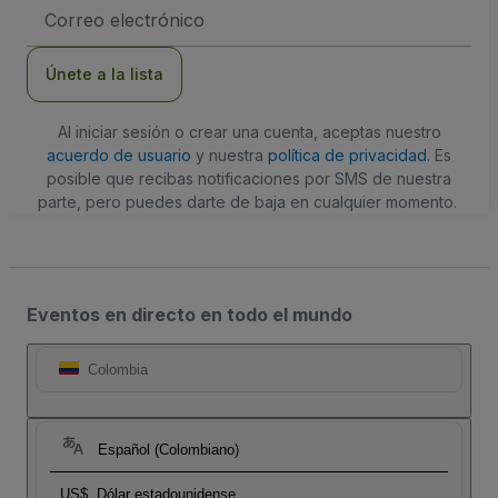
Dirección
de
correo
electrónico
Únete a la lista
Al iniciar sesión o crear una cuenta, aceptas nuestro
acuerdo de usuario
y nuestra
política de privacidad
. Es
posible que recibas notificaciones por SMS de nuestra
parte, pero puedes darte de baja en cualquier momento.
Eventos en directo en todo el mundo
Colombia
Español (Colombiano)
US$
Dólar estadounidense