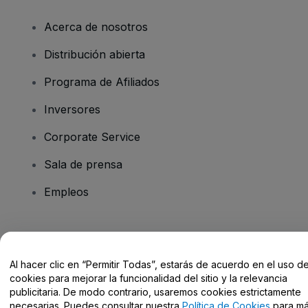
Acerca de nosotros
Distribución abierta
Programa de Afiliados
Inversores
Corporate Service
Sala de prensa
Empleos
¿Tienes alguna pregunta?
Al hacer clic en “Permitir Todas”, estarás de acuerdo en el uso d
Centro de Ayuda / Contacto
cookies para mejorar la funcionalidad del sitio y la relevancia
publicitaria. De modo contrario, usaremos cookies estrictamente
necesarias. Puedes consultar nuestra
Política de Cookies
para m