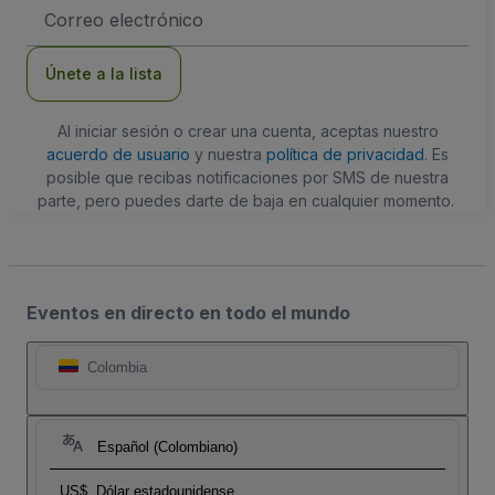
Dirección
de
correo
electrónico
Únete a la lista
Al iniciar sesión o crear una cuenta, aceptas nuestro
acuerdo de usuario
y nuestra
política de privacidad
. Es
posible que recibas notificaciones por SMS de nuestra
parte, pero puedes darte de baja en cualquier momento.
Eventos en directo en todo el mundo
Colombia
Español (Colombiano)
US$
Dólar estadounidense