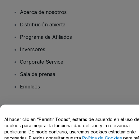
Acerca de nosotros
Distribución abierta
Programa de Afiliados
Inversores
Corporate Service
Sala de prensa
Empleos
¿Tienes alguna pregunta?
Al hacer clic en “Permitir Todas”, estarás de acuerdo en el uso d
Centro de Ayuda / Contacto
cookies para mejorar la funcionalidad del sitio y la relevancia
publicitaria. De modo contrario, usaremos cookies estrictamente
necesarias. Puedes consultar nuestra
Política de Cookies
para m