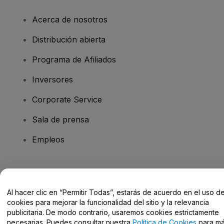
Acerca de nosotros
Distribución abierta
Programa de Afiliados
Inversores
Corporate Service
Sala de prensa
Empleos
¿Tienes alguna pregunta?
Al hacer clic en “Permitir Todas”, estarás de acuerdo en el uso d
Centro de Ayuda / Contacto
cookies para mejorar la funcionalidad del sitio y la relevancia
publicitaria. De modo contrario, usaremos cookies estrictamente
necesarias. Puedes consultar nuestra
Política de Cookies
para m