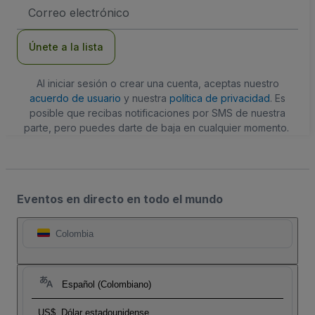
Dirección
de
correo
electrónico
Únete a la lista
Al iniciar sesión o crear una cuenta, aceptas nuestro
acuerdo de usuario
y nuestra
política de privacidad
. Es
posible que recibas notificaciones por SMS de nuestra
parte, pero puedes darte de baja en cualquier momento.
Eventos en directo en todo el mundo
Colombia
Español (Colombiano)
US$
Dólar estadounidense