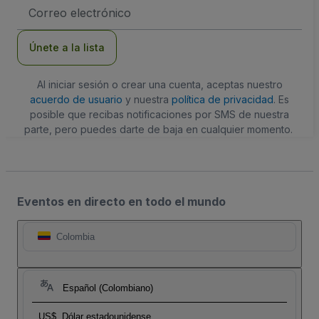
Dirección
de
correo
electrónico
Únete a la lista
Al iniciar sesión o crear una cuenta, aceptas nuestro
acuerdo de usuario
y nuestra
política de privacidad
. Es
posible que recibas notificaciones por SMS de nuestra
parte, pero puedes darte de baja en cualquier momento.
Eventos en directo en todo el mundo
Colombia
Español (Colombiano)
US$
Dólar estadounidense