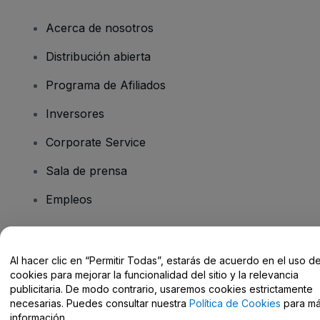
Acerca de nosotros
Distribución abierta
Programa de Afiliados
Inversores
Corporate Service
Sala de prensa
Empleos
¿Tienes alguna pregunta?
Al hacer clic en “Permitir Todas”, estarás de acuerdo en el uso d
cookies para mejorar la funcionalidad del sitio y la relevancia
Centro de Ayuda / Contacto
publicitaria. De modo contrario, usaremos cookies estrictamente
necesarias. Puedes consultar nuestra
Política de Cookies
para m
información.