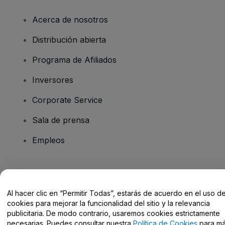
Acerca de nosotros
Distribución abierta
Programa de Afiliados
Inversores
Corporate Service
Sala de prensa
Empleos
¿Tienes alguna pregunta?
Al hacer clic en “Permitir Todas”, estarás de acuerdo en el uso d
Centro de Ayuda / Contacto
cookies para mejorar la funcionalidad del sitio y la relevancia
publicitaria. De modo contrario, usaremos cookies estrictamente
necesarias. Puedes consultar nuestra
Política de Cookies
para m