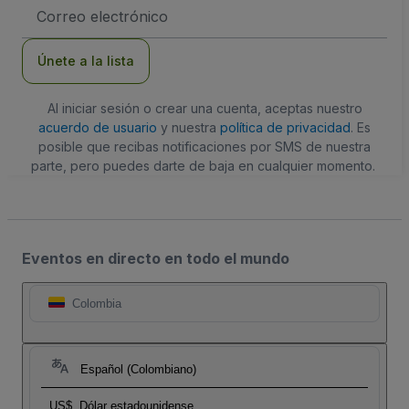
Dirección
de
correo
electrónico
Únete a la lista
Al iniciar sesión o crear una cuenta, aceptas nuestro
acuerdo de usuario
y nuestra
política de privacidad
. Es
posible que recibas notificaciones por SMS de nuestra
parte, pero puedes darte de baja en cualquier momento.
Eventos en directo en todo el mundo
Colombia
Español (Colombiano)
US$
Dólar estadounidense