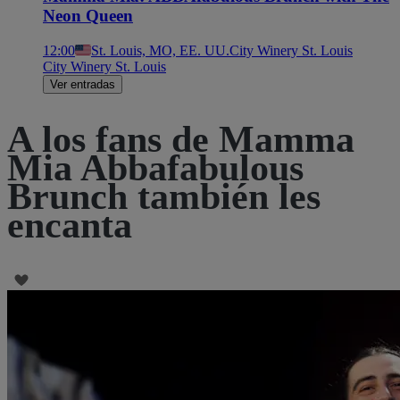
Neon Queen
12:00
St. Louis, MO, EE. UU.
City Winery St. Louis
City Winery St. Louis
Ver entradas
A los fans de Mamma
Mia Abbafabulous
Brunch también les
encanta