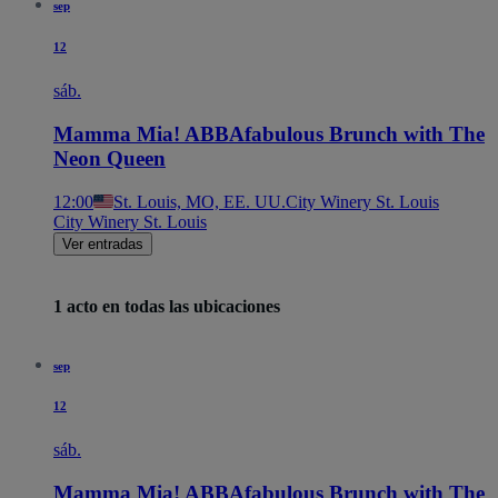
sep
12
sáb.
Mamma Mia! ABBAfabulous Brunch with The
Neon Queen
12:00
St. Louis, MO, EE. UU.
City Winery St. Louis
City Winery St. Louis
Ver entradas
1 acto en todas las ubicaciones
sep
12
sáb.
Mamma Mia! ABBAfabulous Brunch with The