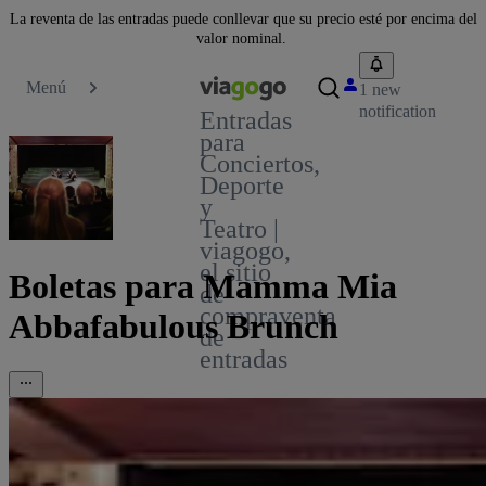
La reventa de las entradas puede conllevar que su precio esté por encima del
valor nominal.
Menú
1 new
notification
Entradas
para
Conciertos,
Deporte
y
Teatro |
viagogo,
el sitio
Boletas para Mamma Mia
de
compraventa
Abbafabulous Brunch
de
entradas