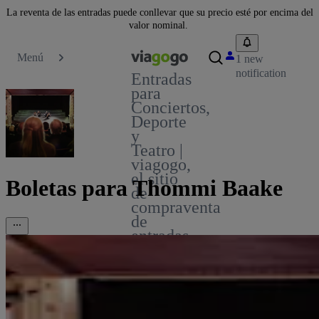
La reventa de las entradas puede conllevar que su precio esté por encima del
valor nominal.
Menú
1 new
notification
Entradas
para
Conciertos,
Deporte
y
Teatro |
viagogo,
el sitio
Boletas para Thommi Baake
de
compraventa
de
entradas