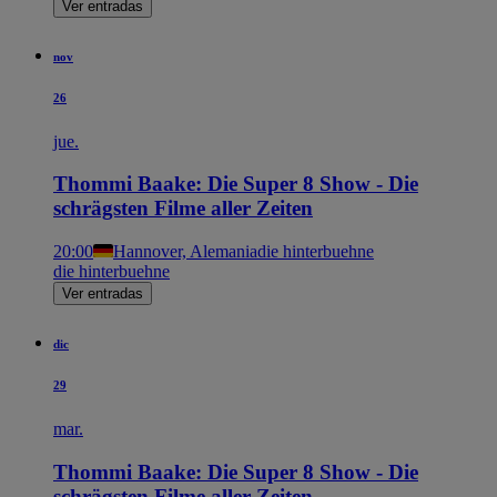
Ver entradas
nov
26
jue.
Thommi Baake: Die Super 8 Show - Die
schrägsten Filme aller Zeiten
20:00
Hannover, Alemania
die hinterbuehne
die hinterbuehne
Ver entradas
dic
29
mar.
Thommi Baake: Die Super 8 Show - Die
schrägsten Filme aller Zeiten