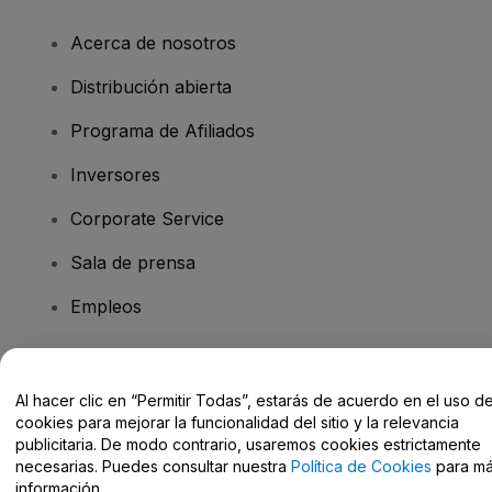
Acerca de nosotros
Distribución abierta
Programa de Afiliados
Inversores
Corporate Service
Sala de prensa
Empleos
¿Tienes alguna pregunta?
Al hacer clic en “Permitir Todas”, estarás de acuerdo en el uso d
cookies para mejorar la funcionalidad del sitio y la relevancia
Centro de Ayuda / Contacto
publicitaria. De modo contrario, usaremos cookies estrictamente
necesarias. Puedes consultar nuestra
Política de Cookies
para m
información.