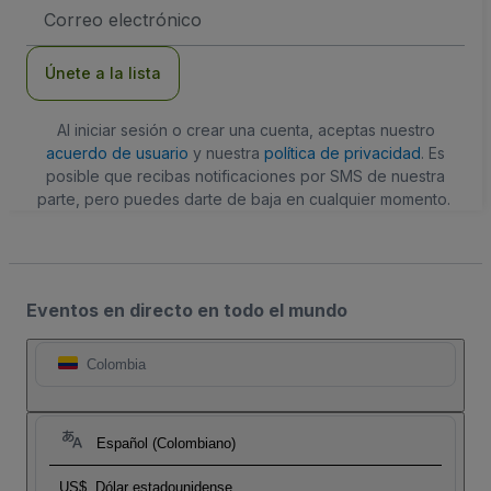
Dirección
de
correo
electrónico
Únete a la lista
Al iniciar sesión o crear una cuenta, aceptas nuestro
acuerdo de usuario
y nuestra
política de privacidad
. Es
posible que recibas notificaciones por SMS de nuestra
parte, pero puedes darte de baja en cualquier momento.
Eventos en directo en todo el mundo
Colombia
Español (Colombiano)
US$
Dólar estadounidense