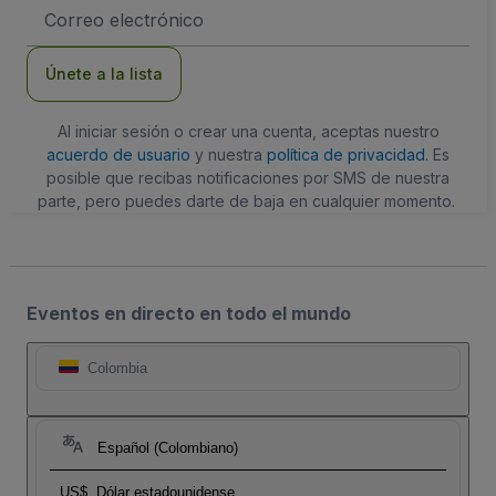
Dirección
de
correo
electrónico
Únete a la lista
Al iniciar sesión o crear una cuenta, aceptas nuestro
acuerdo de usuario
y nuestra
política de privacidad
. Es
posible que recibas notificaciones por SMS de nuestra
parte, pero puedes darte de baja en cualquier momento.
Eventos en directo en todo el mundo
Colombia
Español (Colombiano)
US$
Dólar estadounidense