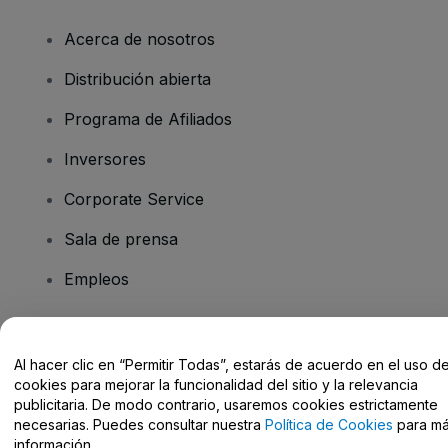
Acerca de nosotros
Distribución abierta
Programa de Afiliados
Inversores
Corporate Service
Sala de prensa
Empleos
¿Tienes alguna pregunta?
Al hacer clic en “Permitir Todas”, estarás de acuerdo en el uso d
cookies para mejorar la funcionalidad del sitio y la relevancia
Centro de Ayuda / Contacto
publicitaria. De modo contrario, usaremos cookies estrictamente
necesarias. Puedes consultar nuestra
Política de Cookies
para m
información.