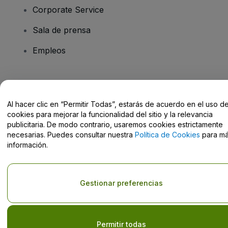
Corporate Service
Sala de prensa
Empleos
¿Tienes alguna pregunta?
Al hacer clic en “Permitir Todas”, estarás de acuerdo en el uso d
Centro de Ayuda / Contacto
cookies para mejorar la funcionalidad del sitio y la relevancia
publicitaria. De modo contrario, usaremos cookies estrictamente
necesarias. Puedes consultar nuestra
Política de Cookies
para m
información.
Derechos reservados © viagogo GmbH 2026
Datos de la Empresa
El uso de este sitio web constituye la aceptación de los
Términos y
Gestionar preferencias
Condiciones
, de la
Política de Privacidad
, de la
Política de Cookies
y de la
Política de Privacidad para Móviles
No compartir mi información personal ni tus opciones de
privacidad
Permitir todas