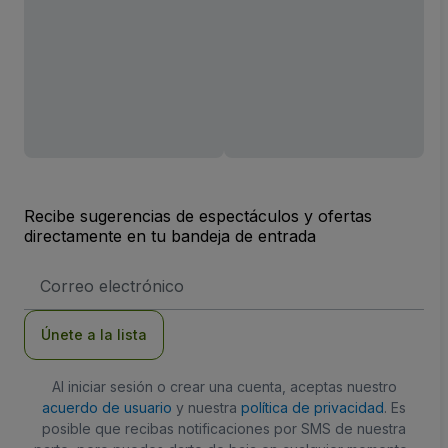
Recibe sugerencias de espectáculos y ofertas
directamente en tu bandeja de entrada
Dirección
de
correo
electrónico
Únete a la lista
Al iniciar sesión o crear una cuenta, aceptas nuestro
acuerdo de usuario
y nuestra
política de privacidad
. Es
posible que recibas notificaciones por SMS de nuestra