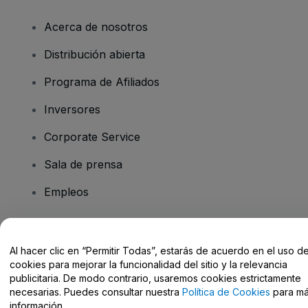
Acerca de nosotros
Distribución abierta
Programa de Afiliados
Inversores
Corporate Service
Sala de prensa
Empleos
¿Tienes alguna pregunta?
Al hacer clic en “Permitir Todas”, estarás de acuerdo en el uso d
cookies para mejorar la funcionalidad del sitio y la relevancia
Centro de Ayuda / Contacto
publicitaria. De modo contrario, usaremos cookies estrictamente
necesarias. Puedes consultar nuestra
Política de Cookies
para m
información.