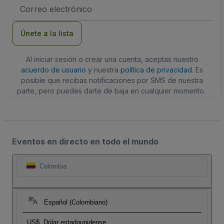
Dirección
de
correo
electrónico
Únete a la lista
Al iniciar sesión o crear una cuenta, aceptas nuestro
acuerdo de usuario
y nuestra
política de privacidad
. Es
posible que recibas notificaciones por SMS de nuestra
parte, pero puedes darte de baja en cualquier momento.
Eventos en directo en todo el mundo
Colombia
Español (Colombiano)
US$
Dólar estadounidense