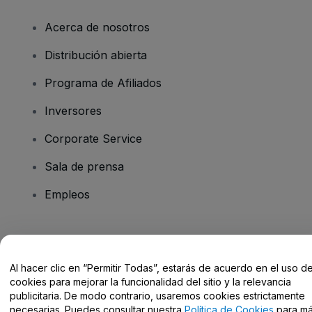
Acerca de nosotros
Distribución abierta
Programa de Afiliados
Inversores
Corporate Service
Sala de prensa
Empleos
¿Tienes alguna pregunta?
Al hacer clic en “Permitir Todas”, estarás de acuerdo en el uso d
Centro de Ayuda / Contacto
cookies para mejorar la funcionalidad del sitio y la relevancia
publicitaria. De modo contrario, usaremos cookies estrictamente
necesarias. Puedes consultar nuestra
Política de Cookies
para m