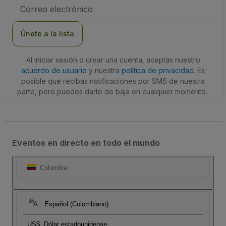
Dirección
de
correo
electrónico
Únete a la lista
Al iniciar sesión o crear una cuenta, aceptas nuestro
acuerdo de usuario
y nuestra
política de privacidad
. Es
posible que recibas notificaciones por SMS de nuestra
parte, pero puedes darte de baja en cualquier momento.
Eventos en directo en todo el mundo
Colombia
Español (Colombiano)
US$
Dólar estadounidense