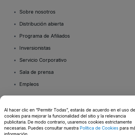
Sobre nosotros
Distribución abierta
Programa de Afiliados
Inversionistas
Servicio Corporativo
Sala de prensa
Empleos
¿Tiene preguntas?
Al hacer clic en “Permitir Todas”, estarás de acuerdo en el uso d
cookies para mejorar la funcionalidad del sitio y la relevancia
Centro de Ayuda / Contacto
publicitaria. De modo contrario, usaremos cookies estrictamente
necesarias. Puedes consultar nuestra
Política de Cookies
para m
información.