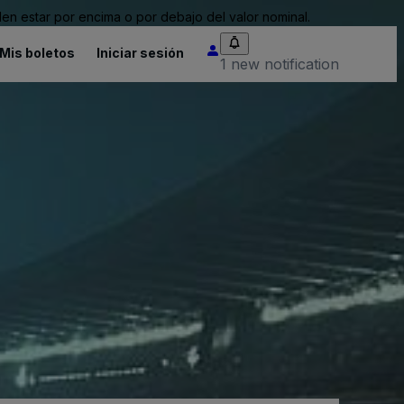
n estar por encima o por debajo del valor nominal.
Mis boletos
Iniciar sesión
1 new notification