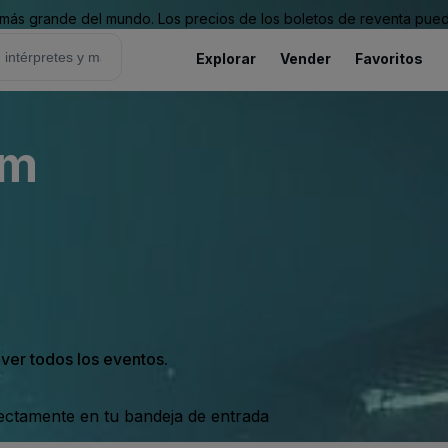
ás grande del mundo. Los precios de los boletos de reventa puede
Explorar
Vender
Favoritos
um
 ver todos los eventos.
rectamente en tu bandeja de entrada