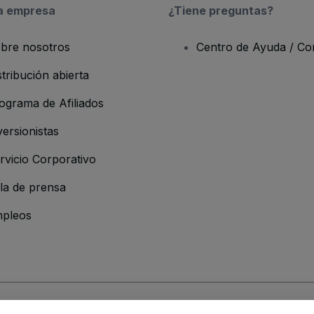
a empresa
¿Tiene preguntas?
bre nosotros
Centro de Ayuda / Co
stribución abierta
ograma de Afiliados
versionistas
rvicio Corporativo
la de prensa
pleos