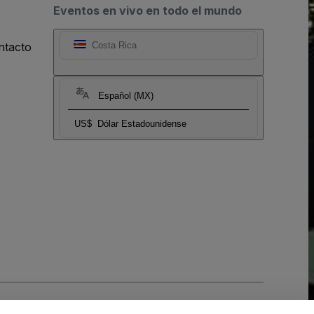
Eventos en vivo en todo el mundo
ntacto
Costa Rica
Español (MX)
US$
Dólar Estadounidense