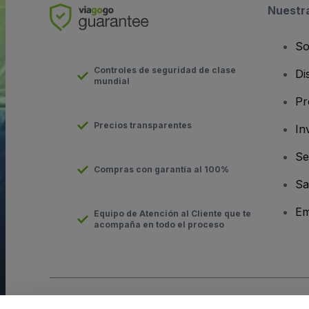
Nuestr
So
Controles de seguridad de clase
Di
mundial
Pr
Precios transparentes
In
Se
Compras con garantía al 100%
Sa
Em
Equipo de Atención al Cliente que te
acompaña en todo el proceso