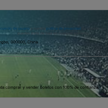
acuerdo de usuario
y nuestra
política de privacidad
. Es posible que
puedes darte de baja en cualquier momento.
ngbo, 000000, China
da comprar y vender boletos con 100% de confianza.