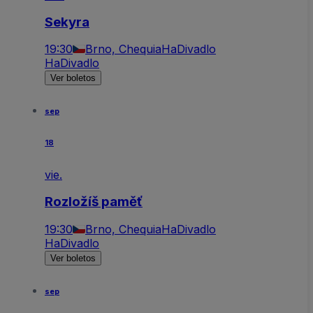
Sekyra
19:30
Brno, Chequia
HaDivadlo
HaDivadlo
Ver boletos
sep
18
vie.
Rozložíš paměť
19:30
Brno, Chequia
HaDivadlo
HaDivadlo
Ver boletos
sep