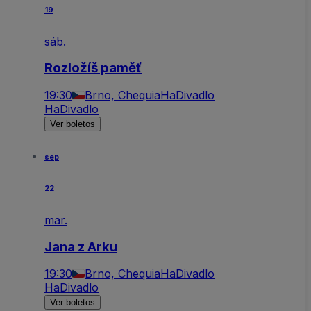
19
sáb.
Rozložíš paměť
19:30
Brno, Chequia
HaDivadlo
HaDivadlo
Ver boletos
sep
22
mar.
Jana z Arku
19:30
Brno, Chequia
HaDivadlo
HaDivadlo
Ver boletos