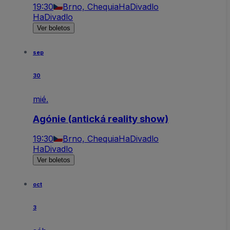
19:30
Brno, Chequia
HaDivadlo
HaDivadlo
Ver boletos
sep
30
mié.
Agónie (antická reality show)
19:30
Brno, Chequia
HaDivadlo
HaDivadlo
Ver boletos
oct
3