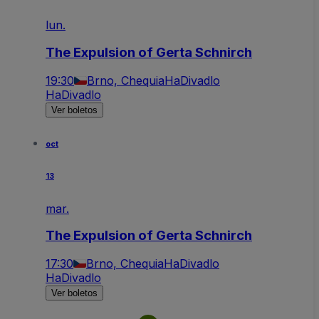
lun.
The Expulsion of Gerta Schnirch
19:30
Brno, Chequia
HaDivadlo
HaDivadlo
Ver boletos
oct
13
mar.
The Expulsion of Gerta Schnirch
17:30
Brno, Chequia
HaDivadlo
HaDivadlo
Ver boletos