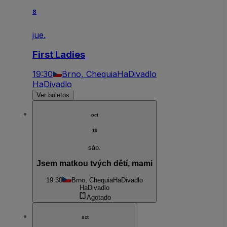
8
jue.
First Ladies
19:30
Brno, Chequia
HaDivadlo
HaDivadlo
Ver boletos
oct
10
sáb.
Jsem matkou tvých dětí, mami
19:30
Brno, Chequia
HaDivadlo
HaDivadlo
Agotado
oct