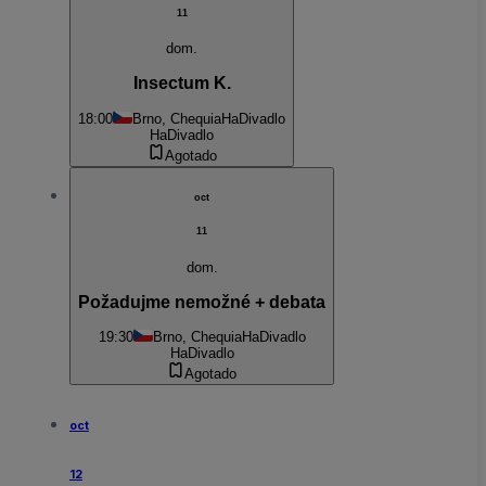
11
dom.
Insectum K.
18:00
Brno, Chequia
HaDivadlo
HaDivadlo
Agotado
oct
11
dom.
Požadujme nemožné + debata
19:30
Brno, Chequia
HaDivadlo
HaDivadlo
Agotado
oct
12