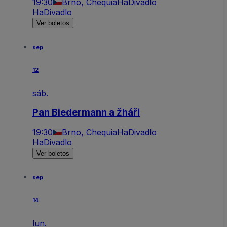
19:30
Brno, Chequia
HaDivadlo
HaDivadlo
Ver boletos
sep
12
sáb.
Pan Biedermann a žháři
19:30
Brno, Chequia
HaDivadlo
HaDivadlo
Ver boletos
sep
14
lun.