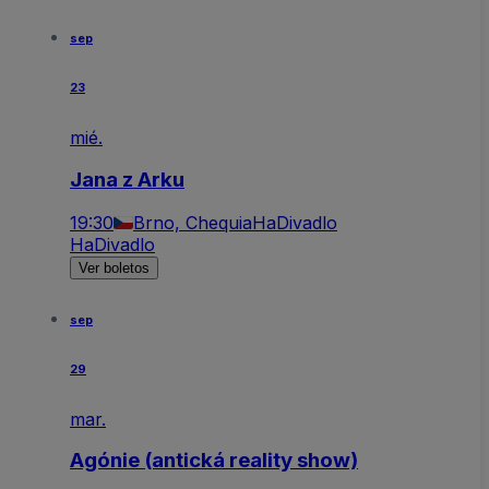
sep
23
mié.
Jana z Arku
19:30
Brno, Chequia
HaDivadlo
HaDivadlo
Ver boletos
sep
29
mar.
Agónie (antická reality show)