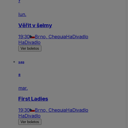
7
lun.
Věřit v šelmy
19:30
Brno, Chequia
HaDivadlo
HaDivadlo
Ver boletos
sep
8
mar.
First Ladies
19:30
Brno, Chequia
HaDivadlo
HaDivadlo
Ver boletos