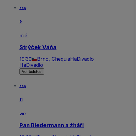
sep
9
mié.
Strýček Váňa
19:30
Brno, Chequia
HaDivadlo
HaDivadlo
Ver boletos
sep
11
vie.
Pan Biedermann a žháři