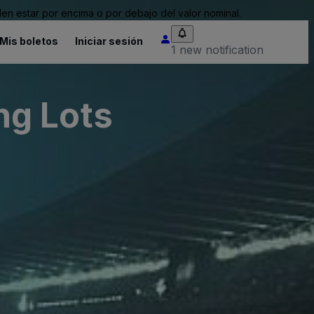
n estar por encima o por debajo del valor nominal.
Mis boletos
Iniciar sesión
1 new notification
ng Lots