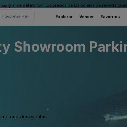
ás grande del mundo. Los precios de los boletos de reventa puede
Explorar
Vender
Favoritos
ty Showroom Parki
 ver todos los eventos.