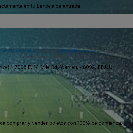
rectamente en tu bandeja de entrada
acuerdo de usuario
y nuestra
política de privacidad
. Es posible que
puedes darte de baja en cualquier momento.
ive)
-
7096 E. 14 Mile Rd, Warren, 48092, EE.UU.
da comprar y vender boletos con 100% de confianza.