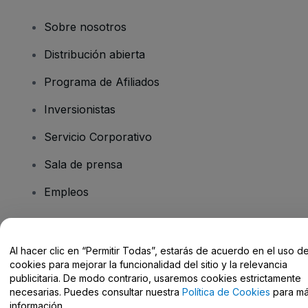
Sobre nosotros
Distribución abierta
Programa de Afiliados
Inversionistas
Servicio Corporativo
Sala de prensa
Empleos
¿Tiene preguntas?
Al hacer clic en “Permitir Todas”, estarás de acuerdo en el uso d
cookies para mejorar la funcionalidad del sitio y la relevancia
Centro de Ayuda / Contacto
publicitaria. De modo contrario, usaremos cookies estrictamente
necesarias. Puedes consultar nuestra
Política de Cookies
para m
información.