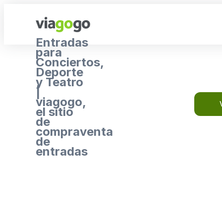
Entradas
para
Conciertos,
Deporte
y Teatro
|
viagogo,
el sitio
de
compraventa
de
entradas